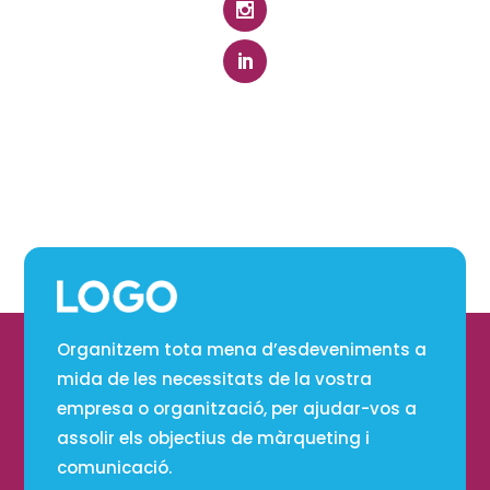
Organitzem tota mena d’esdeveniments a
mida de les necessitats de la vostra
empresa o organització, per ajudar-vos a
assolir els objectius de màrqueting i
comunicació.