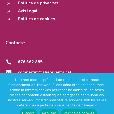
9
Politica de privacitat
9
Avís legal
9
Politica de cookies
Contacte

676 362 885

compartim@sharevents.cat
Utilitzem cookies pròpies i de tercers per el correcte
funcionament del lloc web. Si ens dóna el seu consentiment,
també utilitzarem cookies per recopilar dades de les seves
visites per obtenir estadístiques agregades per millorar els
Copyright © 2025 – Share Events Tots els drets reservats
nostres serveis i mostrar publicitat relacionada amb les seves
preferències a partir dels seus hàbits de navegació.
D'acord
Rebutjar
Política de cookies