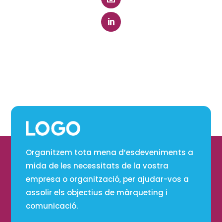
Organitzem tota mena d’esdeveniments a
mida de les necessitats de la vostra
empresa o organització, per ajudar-vos a
assolir els objectius de màrqueting i
comunicació.