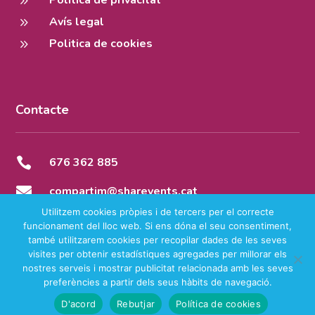
9
Avís legal
9
Politica de cookies
Contacte

676 362 885

compartim@sharevents.cat
Utilitzem cookies pròpies i de tercers per el correcte
funcionament del lloc web. Si ens dóna el seu consentiment,
també utilitzarem cookies per recopilar dades de les seves
visites per obtenir estadístiques agregades per millorar els
Copyright © 2025 – Share Events Tots els drets reservats
nostres serveis i mostrar publicitat relacionada amb les seves
preferències a partir dels seus hàbits de navegació.
D'acord
Rebutjar
Política de cookies