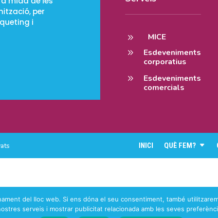
a mida de les
ització, per
queting i
9
MICE
9
Esdeveniments
corporatius
9
Esdeveniments
comercials
vats
INICI
QUÈ FEM?
onament del lloc web. Si ens dóna el seu consentiment, també utilitzarem
nostres serveis i mostrar publicitat relacionada amb les seves preferènci