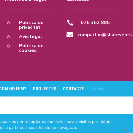
9
Politica de

676 362 885
privacitat

compartim@sharevents.
9
Avís legal
9
Politica de
cookies
COM HO FEM?
PROJECTES
CONTACTE
Español
 cookies per recopilar dades de les seves visites per obtenir
es a partir dels seus hàbits de navegació.