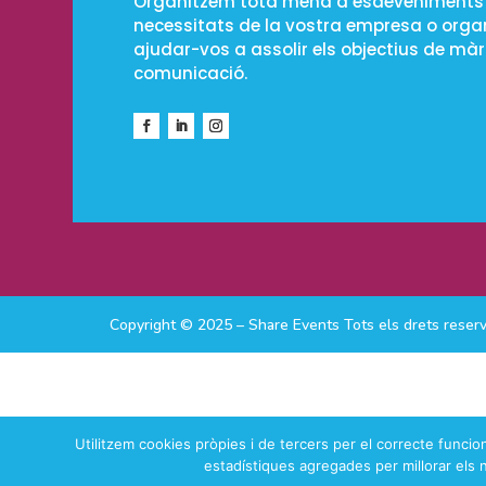
Organitzem tota mena d’esdeveniments 
necessitats de la vostra empresa o organ
ajudar-vos a assolir els objectius de màr
comunicació.
Copyright © 2025 – Share Events Tots els drets reser
Utilitzem cookies pròpies i de tercers per el correcte funci
estadístiques agregades per millorar els 