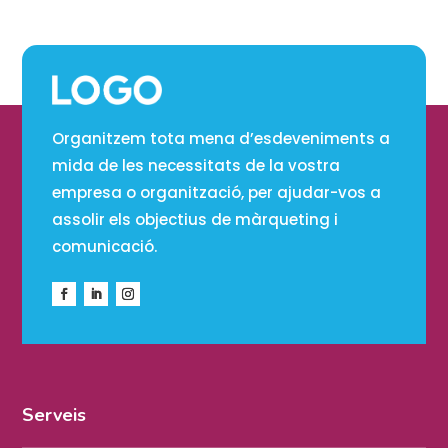
Organitzem tota mena d’esdeveniments a
mida de les necessitats de la vostra
empresa o organització, per ajudar-vos a
assolir els objectius de màrqueting i
comunicació.
Serveis