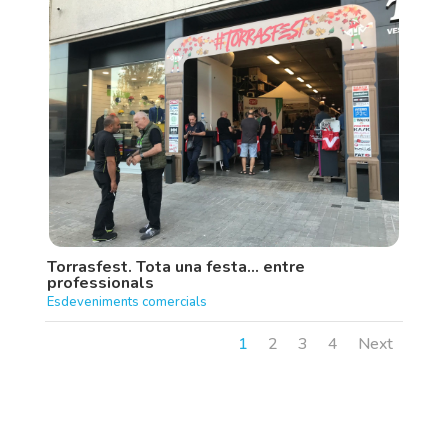
Torrasfest. Tota una festa… entre
professionals
Esdeveniments comercials
1
2
3
4
Next