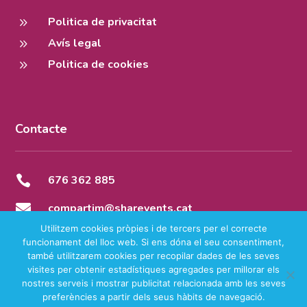
9
Politica de privacitat
9
Avís legal
9
Politica de cookies
Contacte

676 362 885

compartim@sharevents.cat
Utilitzem cookies pròpies i de tercers per el correcte
funcionament del lloc web. Si ens dóna el seu consentiment,
també utilitzarem cookies per recopilar dades de les seves
visites per obtenir estadístiques agregades per millorar els
Copyright © 2025 – Share Events Tots els drets reservats
nostres serveis i mostrar publicitat relacionada amb les seves
preferències a partir dels seus hàbits de navegació.