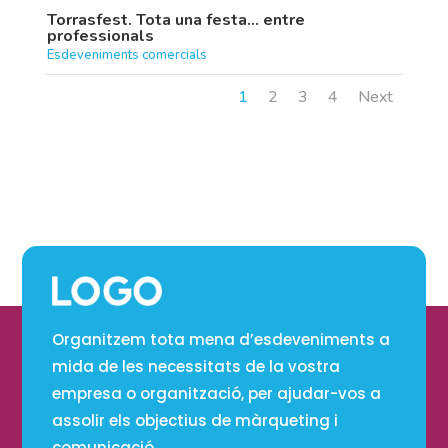
Torrasfest. Tota una festa… entre
professionals
Esdeveniments comercials
1
2
3
4
Next
Organitzem tota mena d’esdeveniments a
mida de les necessitats de la vostra
empresa o organització, per ajudar-vos a
assolir els objectius de màrqueting i
comunicació.